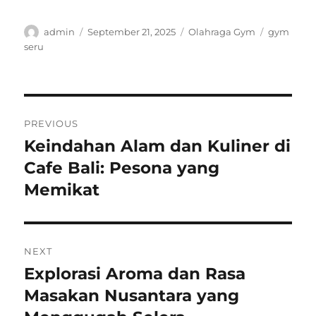
Author
Posted
Categories
Tags
admin
September 21, 2025
Olahraga Gym
gym
on
seru
Post
PREVIOUS
navigation
Keindahan Alam dan Kuliner di
Previous
post:
Cafe Bali: Pesona yang
Memikat
NEXT
Explorasi Aroma dan Rasa
Next
post:
Masakan Nusantara yang