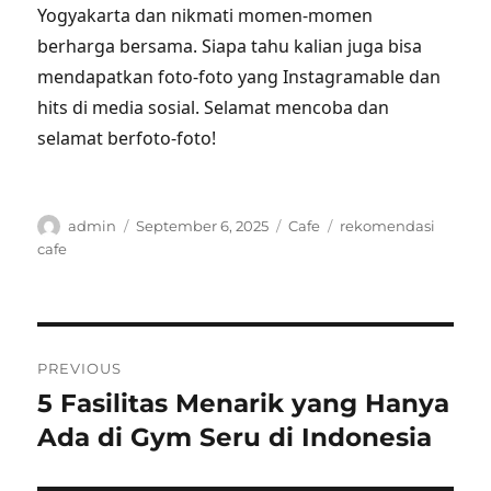
Yogyakarta dan nikmati momen-momen
berharga bersama. Siapa tahu kalian juga bisa
mendapatkan foto-foto yang Instagramable dan
hits di media sosial. Selamat mencoba dan
selamat berfoto-foto!
Author
Posted
Categories
Tags
admin
September 6, 2025
Cafe
rekomendasi
on
cafe
Post
PREVIOUS
navigation
5 Fasilitas Menarik yang Hanya
Previous
post:
Ada di Gym Seru di Indonesia