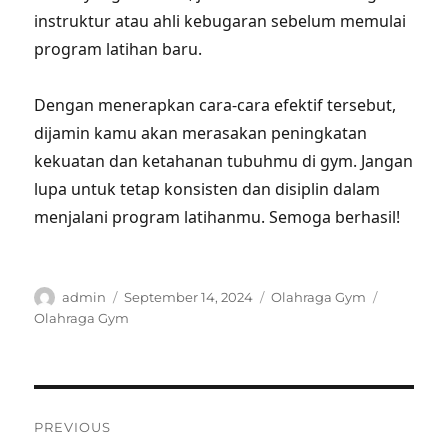
instruktur atau ahli kebugaran sebelum memulai
program latihan baru.
Dengan menerapkan cara-cara efektif tersebut,
dijamin kamu akan merasakan peningkatan
kekuatan dan ketahanan tubuhmu di gym. Jangan
lupa untuk tetap konsisten dan disiplin dalam
menjalani program latihanmu. Semoga berhasil!
Author
Posted
Categories
Tags
admin
September 14, 2024
Olahraga Gym
on
Olahraga Gym
Post
PREVIOUS