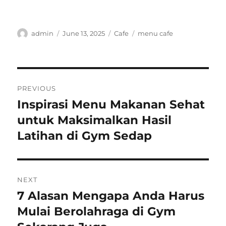
Author
Posted
Categories
Tags
admin
June 13, 2025
Cafe
menu cafe
on
Post
PREVIOUS
navigation
Inspirasi Menu Makanan Sehat
Previous
post:
untuk Maksimalkan Hasil
Latihan di Gym Sedap
NEXT
7 Alasan Mengapa Anda Harus
Next
post:
Mulai Berolahraga di Gym