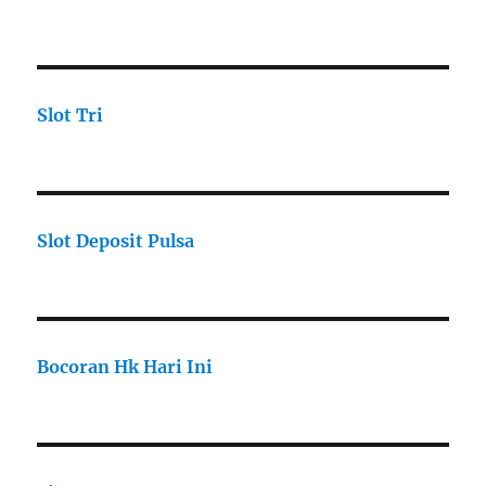
Slot Tri
Slot Deposit Pulsa
Bocoran Hk Hari Ini