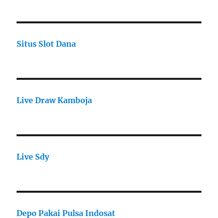
Situs Slot Dana
Live Draw Kamboja
Live Sdy
Depo Pakai Pulsa Indosat