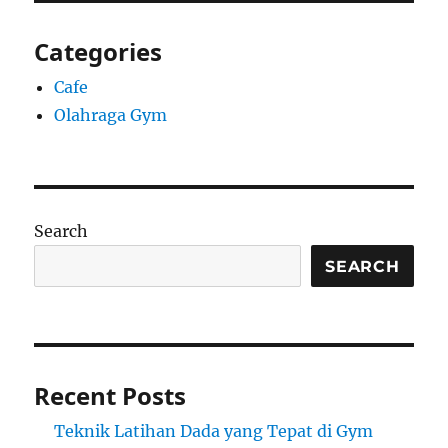
Categories
Cafe
Olahraga Gym
Search
SEARCH
Recent Posts
Teknik Latihan Dada yang Tepat di Gym