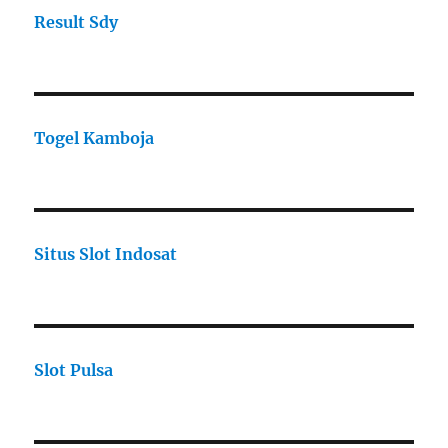
Result Sdy
Togel Kamboja
Situs Slot Indosat
Slot Pulsa