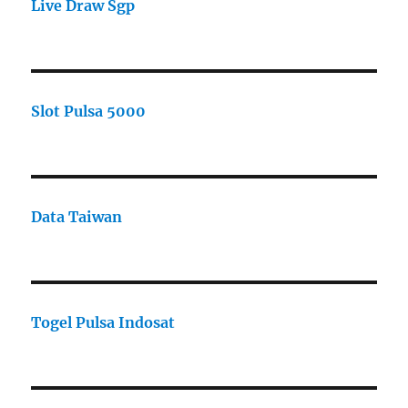
Live Draw Sgp
Slot Pulsa 5000
Data Taiwan
Togel Pulsa Indosat