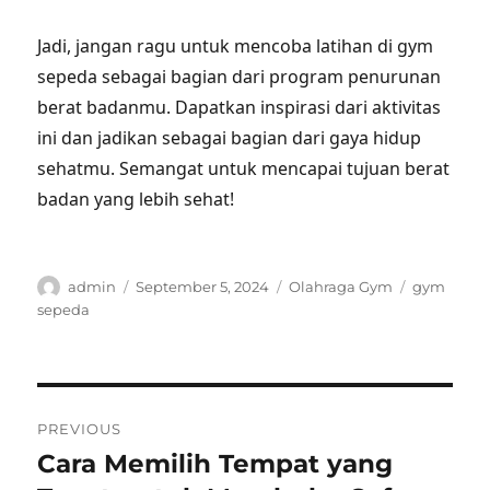
Jadi, jangan ragu untuk mencoba latihan di gym
sepeda sebagai bagian dari program penurunan
berat badanmu. Dapatkan inspirasi dari aktivitas
ini dan jadikan sebagai bagian dari gaya hidup
sehatmu. Semangat untuk mencapai tujuan berat
badan yang lebih sehat!
Author
Posted
Categories
Tags
admin
September 5, 2024
Olahraga Gym
gym
on
sepeda
Post
PREVIOUS
navigation
Cara Memilih Tempat yang
Previous