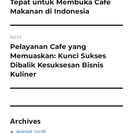
post:
Tepat untuk Membuka Cafe
Makanan di Indonesia
NEXT
Pelayanan Cafe yang
Next
post:
Memuaskan: Kunci Sukses
Dibalik Kesuksesan Bisnis
Kuliner
Archives
August 2026