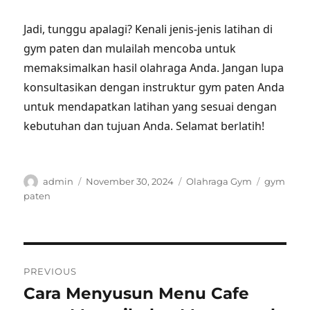
Jadi, tunggu apalagi? Kenali jenis-jenis latihan di
gym paten dan mulailah mencoba untuk
memaksimalkan hasil olahraga Anda. Jangan lupa
konsultasikan dengan instruktur gym paten Anda
untuk mendapatkan latihan yang sesuai dengan
kebutuhan dan tujuan Anda. Selamat berlatih!
Author
Posted
Categories
Tags
admin
November 30, 2024
Olahraga Gym
gym
on
paten
Post
PREVIOUS
navigation
Cara Menyusun Menu Cafe
Previous