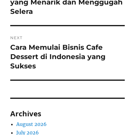
post:
yang Menarik dan Menggugah
Selera
NEXT
Cara Memulai Bisnis Cafe
Next
post:
Dessert di Indonesia yang
Sukses
Archives
August 2026
July 2026