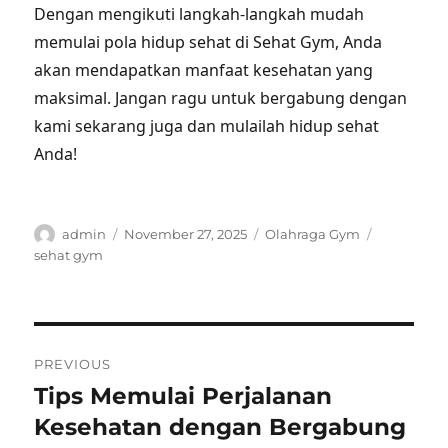
Dengan mengikuti langkah-langkah mudah
memulai pola hidup sehat di Sehat Gym, Anda
akan mendapatkan manfaat kesehatan yang
maksimal. Jangan ragu untuk bergabung dengan
kami sekarang juga dan mulailah hidup sehat
Anda!
Author
Posted
Categories
Tags
admin
November 27, 2025
Olahraga Gym
on
sehat gym
Post
PREVIOUS
navigation
Tips Memulai Perjalanan
Previous
post:
Kesehatan dengan Bergabung