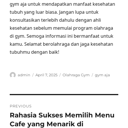
gym aja untuk mendapatkan manfaat kesehatan
tubuh yang luar biasa. Jangan lupa untuk
konsultasikan terlebih dahulu dengan ahli
kesehatan sebelum memulai program olahraga
di gym. Semoga informasi ini bermanfaat untuk
kamu. Selamat berolahraga dan jaga kesehatan
tubuhmu dengan baik!
Author
Posted
Categories
Tags
admin
April 7, 2025
Olahraga Gym
gym aja
on
Post
PREVIOUS
navigation
Rahasia Sukses Memilih Menu
Previous
post:
Cafe yang Menarik di