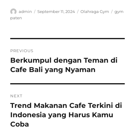
Author
Posted
Categories
Tags
admin
September 11, 2024
Olahraga Gym
gym
on
paten
Post
PREVIOUS
navigation
Berkumpul dengan Teman di
Previous
post:
Cafe Bali yang Nyaman
NEXT
Trend Makanan Cafe Terkini di
Next
post:
Indonesia yang Harus Kamu
Coba