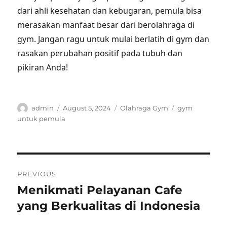
dari ahli kesehatan dan kebugaran, pemula bisa
merasakan manfaat besar dari berolahraga di
gym. Jangan ragu untuk mulai berlatih di gym dan
rasakan perubahan positif pada tubuh dan
pikiran Anda!
Author
Posted
Categories
Tags
admin
August 5, 2024
Olahraga Gym
gym
on
untuk pemula
Post
PREVIOUS
navigation
Menikmati Pelayanan Cafe
Previous
post:
yang Berkualitas di Indonesia