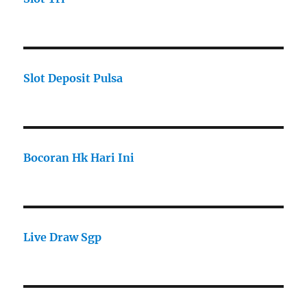
Slot Deposit Pulsa
Bocoran Hk Hari Ini
Live Draw Sgp