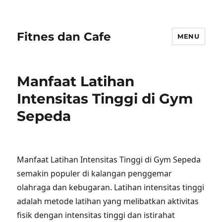
Fitnes dan Cafe
MENU
Manfaat Latihan
Intensitas Tinggi di Gym
Sepeda
Manfaat Latihan Intensitas Tinggi di Gym Sepeda
semakin populer di kalangan penggemar
olahraga dan kebugaran. Latihan intensitas tinggi
adalah metode latihan yang melibatkan aktivitas
fisik dengan intensitas tinggi dan istirahat