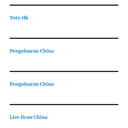
Toto Hk
Pengeluaran China
Pengeluaran China
Live Draw China