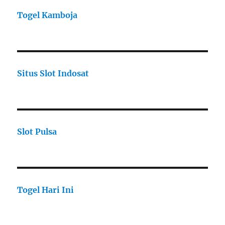
Togel Kamboja
Situs Slot Indosat
Slot Pulsa
Togel Hari Ini