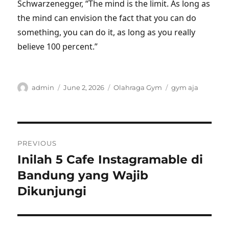
Schwarzenegger, “The mind is the limit. As long as
the mind can envision the fact that you can do
something, you can do it, as long as you really
believe 100 percent.”
Author
Posted
Categories
Tags
admin
June 2, 2026
Olahraga Gym
gym aja
on
Post
PREVIOUS
navigation
Inilah 5 Cafe Instagramable di
Previous
post:
Bandung yang Wajib
Dikunjungi