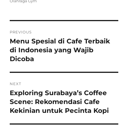
on
Olahraga Gym
Post
PREVIOUS
navigation
Menu Spesial di Cafe Terbaik
Previous
post:
di Indonesia yang Wajib
Dicoba
NEXT
Exploring Surabaya’s Coffee
Next
post:
Scene: Rekomendasi Cafe
Kekinian untuk Pecinta Kopi