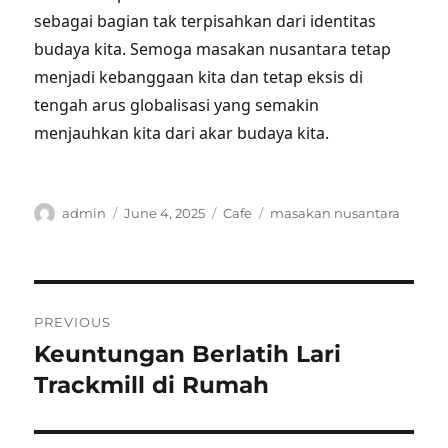
sebagai bagian tak terpisahkan dari identitas
budaya kita. Semoga masakan nusantara tetap
menjadi kebanggaan kita dan tetap eksis di
tengah arus globalisasi yang semakin
menjauhkan kita dari akar budaya kita.
Author
Posted
Categories
Tags
admin
June 4, 2025
Cafe
masakan nusantara
on
Post
PREVIOUS
navigation
Keuntungan Berlatih Lari
Previous
post:
Trackmill di Rumah