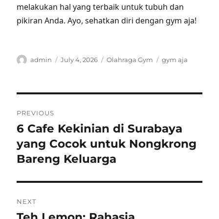
melakukan hal yang terbaik untuk tubuh dan
pikiran Anda. Ayo, sehatkan diri dengan gym aja!
Author
Posted
Categories
Tags
admin
July 4, 2026
Olahraga Gym
gym aja
on
Post
PREVIOUS
navigation
6 Cafe Kekinian di Surabaya
Previous
post:
yang Cocok untuk Nongkrong
Bareng Keluarga
NEXT
Teh Lemon: Rahasia
Next