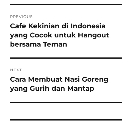
Post
PREVIOUS
navigation
Cafe Kekinian di Indonesia
Previous
post:
yang Cocok untuk Hangout
bersama Teman
NEXT
Cara Membuat Nasi Goreng
Next
post:
yang Gurih dan Mantap