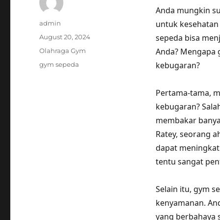
Anda mungkin su
Author
untuk kesehatan
admin
Posted
sepeda bisa men
August 20, 2024
on
Categories
Anda? Mengapa g
Olahraga Gym
Tags
kebugaran?
gym sepeda
Pertama-tama, m
kebugaran? Salah
membakar banyak
Ratey, seorang ah
dapat meningkatk
tentu sangat pen
Selain itu, gym 
kenyamanan. Anda
yang berbahaya s