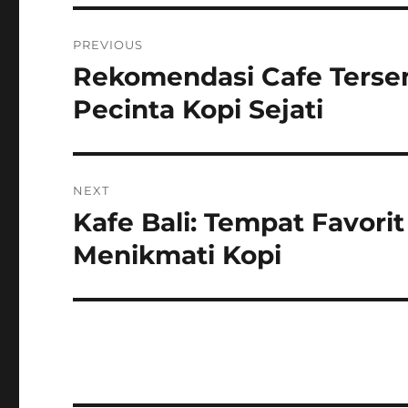
Post
PREVIOUS
navigation
Rekomendasi Cafe Tersem
Previous
post:
Pecinta Kopi Sejati
NEXT
Kafe Bali: Tempat Favori
Next
post:
Menikmati Kopi