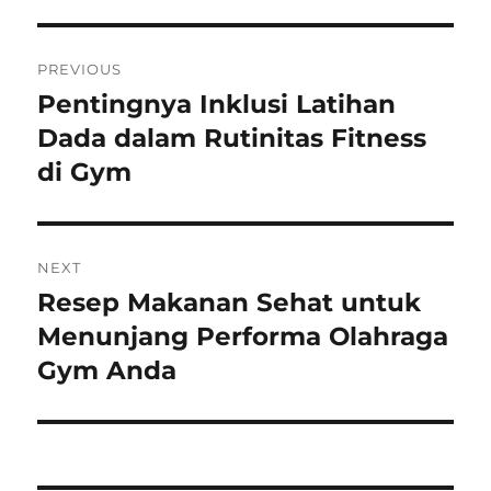
Post
PREVIOUS
navigation
Pentingnya Inklusi Latihan
Previous
post:
Dada dalam Rutinitas Fitness
di Gym
NEXT
Resep Makanan Sehat untuk
Next
post:
Menunjang Performa Olahraga
Gym Anda