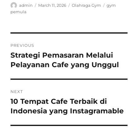
Author
Posted
Categories
Tags
admin
March 11, 2026
Olahraga Gym
gym
on
pemula
Post
PREVIOUS
navigation
Strategi Pemasaran Melalui
Previous
post:
Pelayanan Cafe yang Unggul
NEXT
10 Tempat Cafe Terbaik di
Next
post:
Indonesia yang Instagramable