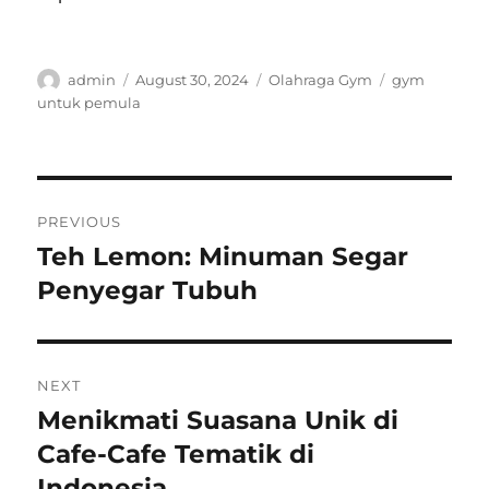
Author
Posted
Categories
Tags
admin
August 30, 2024
Olahraga Gym
gym
on
untuk pemula
Post
PREVIOUS
navigation
Teh Lemon: Minuman Segar
Previous
post:
Penyegar Tubuh
NEXT
Menikmati Suasana Unik di
Next
post:
Cafe-Cafe Tematik di
Indonesia