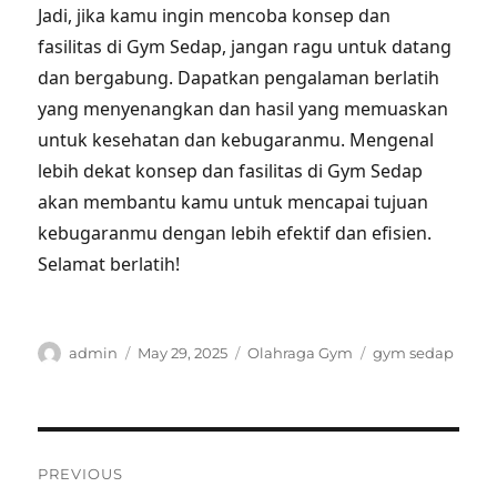
Jadi, jika kamu ingin mencoba konsep dan
fasilitas di Gym Sedap, jangan ragu untuk datang
dan bergabung. Dapatkan pengalaman berlatih
yang menyenangkan dan hasil yang memuaskan
untuk kesehatan dan kebugaranmu. Mengenal
lebih dekat konsep dan fasilitas di Gym Sedap
akan membantu kamu untuk mencapai tujuan
kebugaranmu dengan lebih efektif dan efisien.
Selamat berlatih!
Author
Posted
Categories
Tags
admin
May 29, 2025
Olahraga Gym
gym sedap
on
Post
PREVIOUS