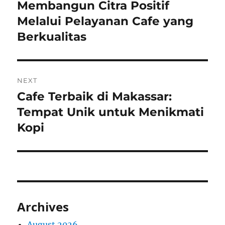
navigation
Membangun Citra Positif
Previous
post:
Melalui Pelayanan Cafe yang
Berkualitas
NEXT
Cafe Terbaik di Makassar:
Next
post:
Tempat Unik untuk Menikmati
Kopi
Archives
August 2026