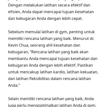
Dengan melakukan latihan secara efektif dan
efisien, Anda dapat mencapai tujuan kesehatan
dan kebugaran Anda dengan lebih cepat.
Sebelum memulai latihan di gym, penting untuk
memiliki rencana latihan yang baik. Menurut dr.
Kevin Chua, seorang ahli kesehatan dan
kebugaran, “Rencana latihan yang baik akan
membantu Anda mencapai tujuan kesehatan dan
kebugaran Anda dengan lebih efektif. Pastikan
untuk mencakup latihan kardio, latihan kekuatan,
dan latihan fleksibilitas dalam rencana latihan
Anda.”
Selain memiliki rencana latihan yang baik, Anda
juga perlu mengoptimalkan latihan Anda di gym.