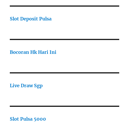
Slot Deposit Pulsa
Bocoran Hk Hari Ini
Live Draw Sgp
Slot Pulsa 5000