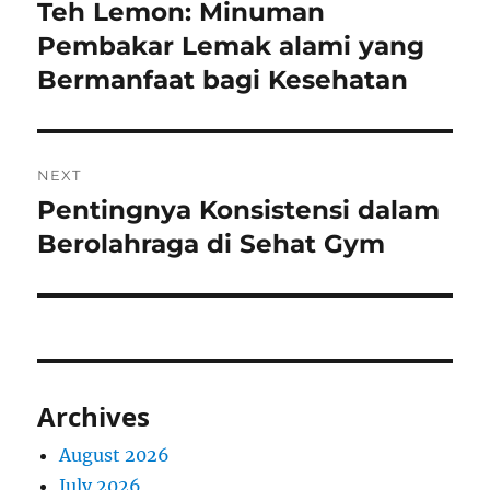
navigation
Teh Lemon: Minuman
Previous
post:
Pembakar Lemak alami yang
Bermanfaat bagi Kesehatan
NEXT
Pentingnya Konsistensi dalam
Next
post:
Berolahraga di Sehat Gym
Archives
August 2026
July 2026