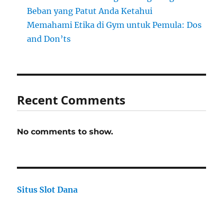
Beban yang Patut Anda Ketahui
Memahami Etika di Gym untuk Pemula: Dos
and Don’ts
Recent Comments
No comments to show.
Situs Slot Dana