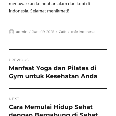
menawarkan keindahan alam dan kopi di
Indonesia. Selamat menikmati!
Author
Posted
Categories
Tags
admin
June 19, 2025
Cafe
cafe indonesia
on
Post
PREVIOUS
navigation
Manfaat Yoga dan Pilates di
Previous
post:
Gym untuk Kesehatan Anda
NEXT
Cara Memulai Hidup Sehat
Next
post:
dengan Bergabung di Sehat