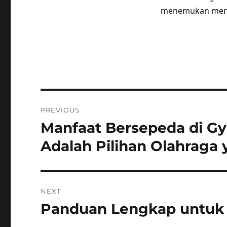
menemukan menu 
Post
PREVIOUS
navigation
Manfaat Bersepeda di 
Previous
post:
Adalah Pilihan Olahraga 
NEXT
Panduan Lengkap untuk
Next
post: