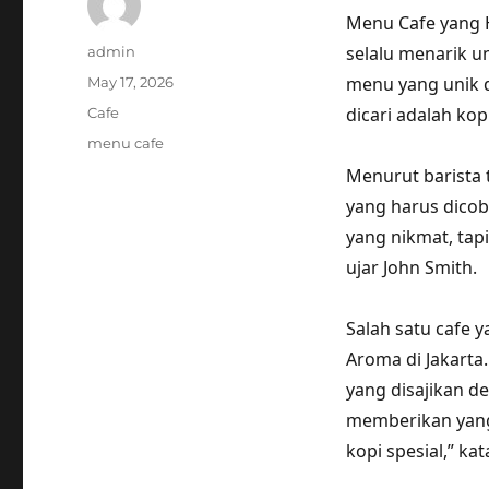
Menu Cafe yang 
Author
selalu menarik u
admin
Posted
menu yang unik d
May 17, 2026
on
Categories
dicari adalah kopi
Cafe
Tags
menu cafe
Menurut barista 
yang harus dicob
yang nikmat, tap
ujar John Smith.
Salah satu cafe 
Aroma di Jakarta
yang disajikan d
memberikan yang
kopi spesial,” ka