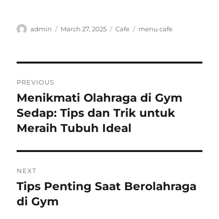
Author
Posted
Categories
Tags
admin
March 27, 2025
Cafe
menu cafe
on
Post
PREVIOUS
navigation
Menikmati Olahraga di Gym
Previous
post:
Sedap: Tips dan Trik untuk
Meraih Tubuh Ideal
NEXT
Tips Penting Saat Berolahraga
Next
post:
di Gym