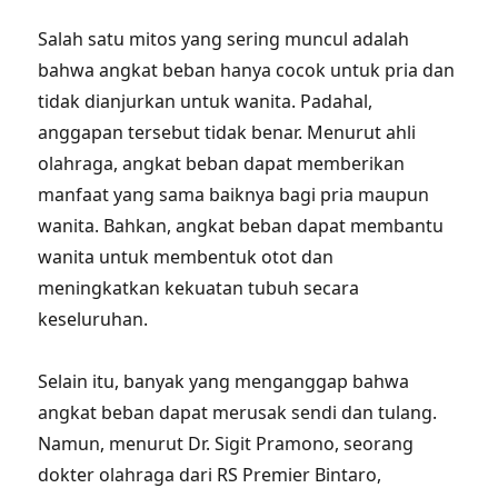
Salah satu mitos yang sering muncul adalah
bahwa angkat beban hanya cocok untuk pria dan
tidak dianjurkan untuk wanita. Padahal,
anggapan tersebut tidak benar. Menurut ahli
olahraga, angkat beban dapat memberikan
manfaat yang sama baiknya bagi pria maupun
wanita. Bahkan, angkat beban dapat membantu
wanita untuk membentuk otot dan
meningkatkan kekuatan tubuh secara
keseluruhan.
Selain itu, banyak yang menganggap bahwa
angkat beban dapat merusak sendi dan tulang.
Namun, menurut Dr. Sigit Pramono, seorang
dokter olahraga dari RS Premier Bintaro,