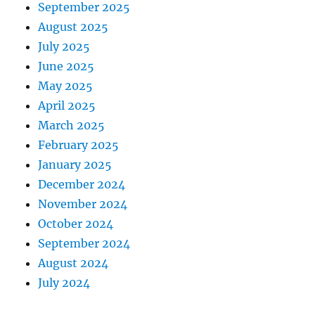
September 2025
August 2025
July 2025
June 2025
May 2025
April 2025
March 2025
February 2025
January 2025
December 2024
November 2024
October 2024
September 2024
August 2024
July 2024