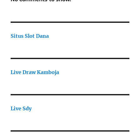
Situs Slot Dana
Live Draw Kamboja
Live Sdy