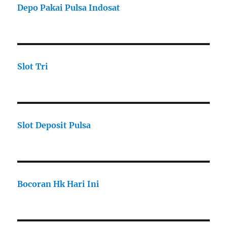
Depo Pakai Pulsa Indosat
Slot Tri
Slot Deposit Pulsa
Bocoran Hk Hari Ini