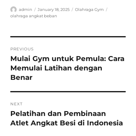
Author
Posted
Categories
Tags
admin
January 18, 2025
Olahraga Gym
on
olahraga angkat beban
Post
PREVIOUS
navigation
Mulai Gym untuk Pemula: Cara
Previous
post:
Memulai Latihan dengan
Benar
NEXT
Pelatihan dan Pembinaan
Next
post:
Atlet Angkat Besi di Indonesia