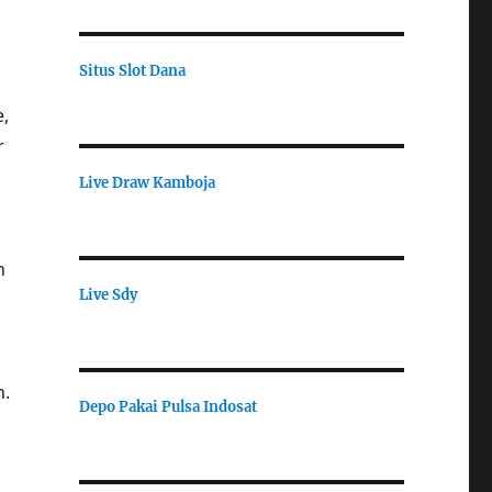
Situs Slot Dana
e,
r
Live Draw Kamboja
n
Live Sdy
n.
Depo Pakai Pulsa Indosat