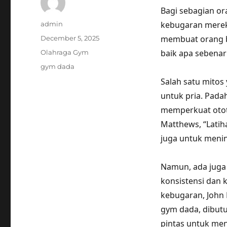
Bagi sebagian o
Author
kebugaran mereka
admin
Posted
membuat orang b
December 5, 2025
on
Categories
baik apa sebenar
Olahraga Gym
Tags
gym dada
Salah satu mitos
untuk pria. Pada
memperkuat otot 
Matthews, “Latih
juga untuk menin
Namun, ada jug
konsistensi dan 
kebugaran, John 
gym dada, dibutu
pintas untuk men