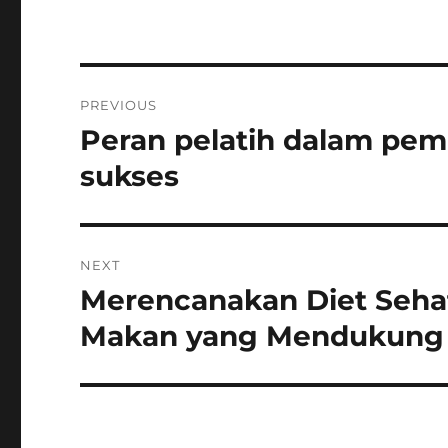
Post
PREVIOUS
navigation
Peran pelatih dalam pem
Previous
post:
sukses
NEXT
Merencanakan Diet Seha
Next
post:
Makan yang Mendukung P