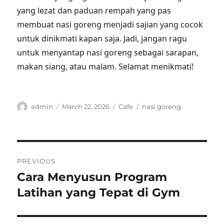
yang lezat dan paduan rempah yang pas
membuat nasi goreng menjadi sajian yang cocok
untuk dinikmati kapan saja. Jadi, jangan ragu
untuk menyantap nasi goreng sebagai sarapan,
makan siang, atau malam. Selamat menikmati!
Author
Posted
Categories
Tags
admin
March 22, 2026
Cafe
nasi goreng
on
Post
PREVIOUS
navigation
Cara Menyusun Program
Previous
post:
Latihan yang Tepat di Gym