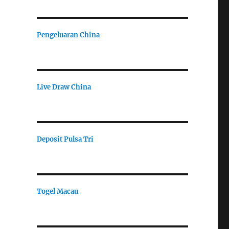
Pengeluaran China
Live Draw China
Deposit Pulsa Tri
Togel Macau