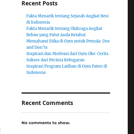
Recent Posts
Fakta Menarik tentang Sejarah Angkat Besi
di Indonesia
Fakta Menarik tentang Olahraga Angkat
Beban yang Patut Anda Ketahui
Memahami Etika di Gym untuk Pemula: Dos
and Don’ts
Inspirasi dan Motivasi dari Gym Oke: Cerita
Sukses dari Pecinta Kebugaran
Inspirasi Program Latihan di Gym Paten di
Indonesia
,
Recent Comments
No comments to show.
t