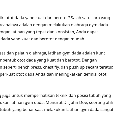
iki otot dada yang kuat dan berotot? Salah satu cara yang
encapainya adalah dengan melakukan olahraga gym dada
Dengan latihan yang tepat dan konsisten, Anda dapat
dada yang kuat dan berotot dengan mudah.
ess dan pelatih olahraga, latihan gym dada adalah kunci
bentuk otot dada yang kuat dan berotot. Dengan
 seperti bench press, chest fly, dan push up secara teratur
erkuat otot dada Anda dan meningkatkan definisi otot
ing juga untuk memperhatikan teknik dan posisi tubuh yang
ukan latihan gym dada. Menurut Dr. John Doe, seorang ahli
i tubuh yang benar saat melakukan latihan gym dada sanga