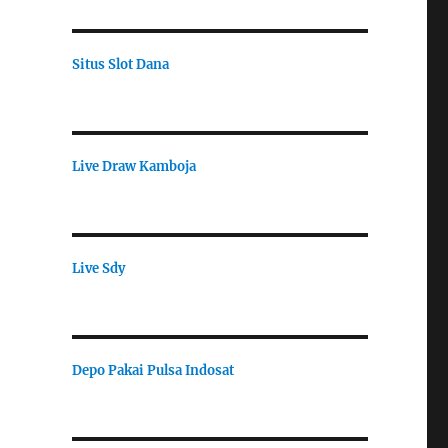
Situs Slot Dana
Live Draw Kamboja
Live Sdy
Depo Pakai Pulsa Indosat