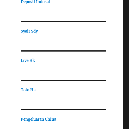
Deposit Indosat
Syair Sdy
Live Hk
Toto Hk
Pengeluaran China