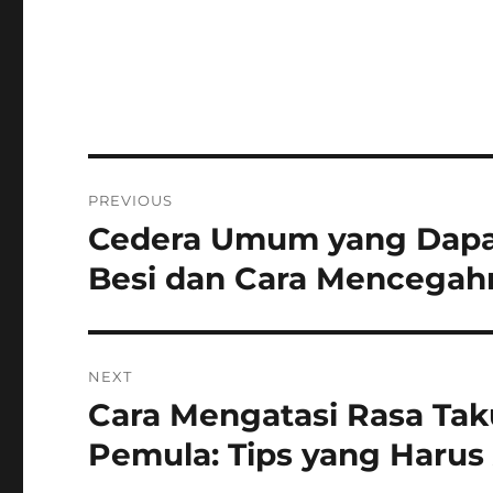
Post
PREVIOUS
navigation
Cedera Umum yang Dapat 
Previous
post:
Besi dan Cara Mencegah
NEXT
Cara Mengatasi Rasa Tak
Next
post:
Pemula: Tips yang Harus