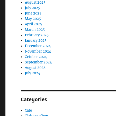
August 2025
July 2025
June 2025
May 2025
April 2025
March 2025
February 2025
January 2025
December 2024
November 2024
October 2024
September 2024
August 2024
July 2024
Categories
Cafe
Olahraga Gym