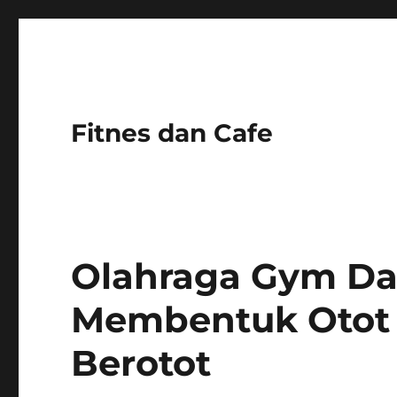
Fitnes dan Cafe
Olahraga Gym Dad
Membentuk Otot 
Berotot