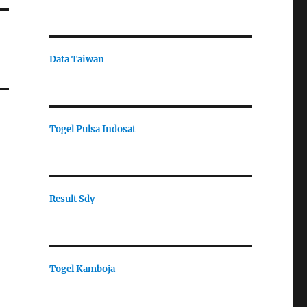
Data Taiwan
Togel Pulsa Indosat
Result Sdy
Togel Kamboja