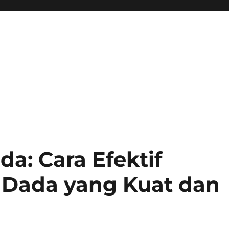
a: Cara Efektif
Dada yang Kuat dan