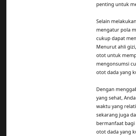
penting untuk m
Selain melakukan
mengatur pola m
cukup dapat me
Menurut ahli giz
otot untuk memp
mengonsumsi cuk
otot dada yang k
Dengan menggabu
yang sehat, Anda
waktu yang relati
sekarang juga da
bermanfaat bagi
otot dada yang k