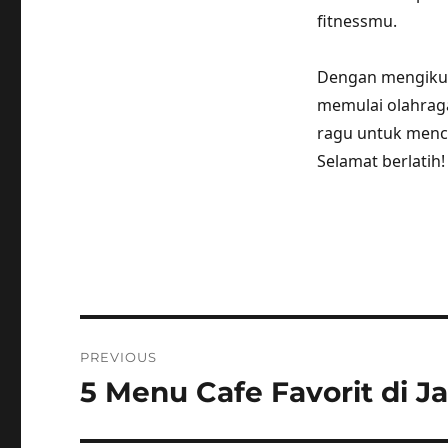
fitnessmu.
Dengan mengikut
memulai olahraga
ragu untuk menc
Selamat berlatih!
Post
PREVIOUS
navigation
5 Menu Cafe Favorit di J
Previous
post: