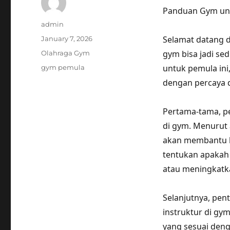
Panduan Gym unt
Author
admin
Posted
Selamat datang d
January 7, 2026
on
Categories
gym bisa jadi se
Olahraga Gym
Tags
untuk pemula ini
gym pemula
dengan percaya d
Pertama-tama, pe
di gym. Menurut a
akan membantu ka
tentukan apakah
atau meningkatk
Selanjutnya, pen
instruktur di g
yang sesuai deng