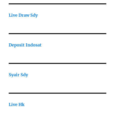
Live Draw Sdy
Deposit Indosat
Syair Sdy
Live Hk