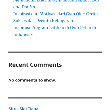
Memahami Etika di Gym untuk Pemula: Dos
and Don’ts
Inspirasi dan Motivasi dari Gym Oke: Cerita
Sukses dari Pecinta Kebugaran
Inspirasi Program Latihan di Gym Paten di
Indonesia
Recent Comments
No comments to show.
Situs Slot Dana