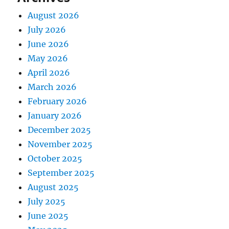
August 2026
July 2026
June 2026
May 2026
April 2026
March 2026
February 2026
January 2026
December 2025
November 2025
October 2025
September 2025
August 2025
July 2025
June 2025