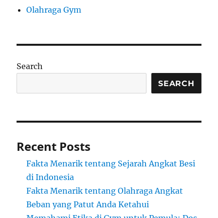
Olahraga Gym
Search
SEARCH
Recent Posts
Fakta Menarik tentang Sejarah Angkat Besi
di Indonesia
Fakta Menarik tentang Olahraga Angkat
Beban yang Patut Anda Ketahui