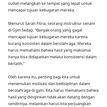
sudah melangkah ke tempat yang tepat untuk
mencapai tujuan kebugaran mereka.
Menurut Sarah Fitria, seorang instruktur senam
di Gym Sedap, “Banyak orang yang gagal
mencapai tujuan kebugaran mereka karena
kurang konsisten dalam berolahraga. Mereka
harus memahami bahwa hasil yang maksimal
hanya bisa didapatkan melalui konsistensi dalam
berlatih.”
Oleh karena itu, penting bagi kita untuk
menemukan motivasi dan kedisiplinan dalam
berolahraga di gym. Kita harus memahami bahwa
hasil yang diinginkan tidak akan datang dengan
sendirinya, melainkan harus kita perjuangkan