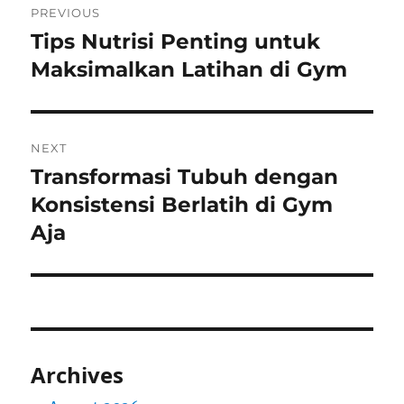
PREVIOUS
navigation
Tips Nutrisi Penting untuk
Previous
post:
Maksimalkan Latihan di Gym
NEXT
Transformasi Tubuh dengan
Next
post:
Konsistensi Berlatih di Gym
Aja
Archives