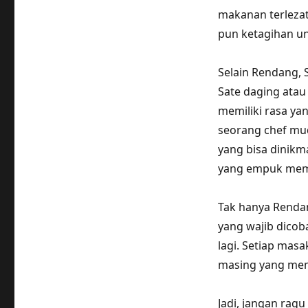
makanan terlezat
pun ketagihan un
Selain Rendang, 
Sate daging ata
memiliki rasa ya
seorang chef mud
yang bisa dinikm
yang empuk memb
Tak hanya Renda
yang wajib dicob
lagi. Setiap mas
masing yang mem
Jadi, jangan ra