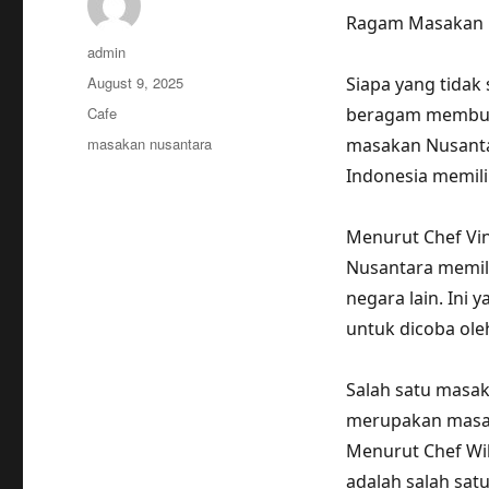
Ragam Masakan N
Author
admin
Posted
August 9, 2025
Siapa yang tida
on
Categories
Cafe
beragam membuat
Tags
masakan nusantara
masakan Nusanta
Indonesia memili
Menurut Chef Vin
Nusantara memili
negara lain. Ini
untuk dicoba ole
Salah satu masa
merupakan masak
Menurut Chef Wil
adalah salah sat