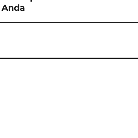
y Anda