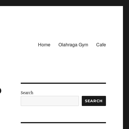
Home
Olahraga Gym
Cafe
b
Search
SEARCH