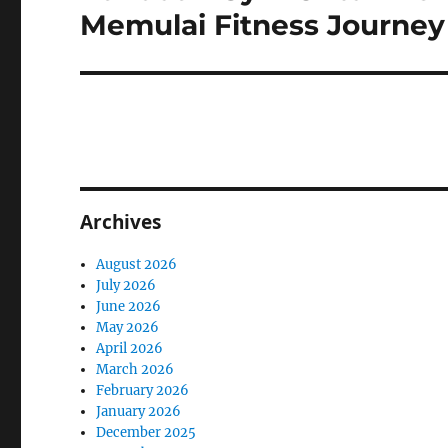
post:
Memulai Fitness Journe
Archives
August 2026
July 2026
June 2026
May 2026
April 2026
March 2026
February 2026
January 2026
December 2025