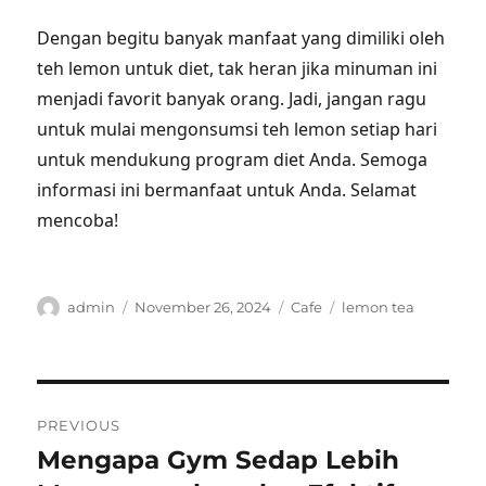
Dengan begitu banyak manfaat yang dimiliki oleh
teh lemon untuk diet, tak heran jika minuman ini
menjadi favorit banyak orang. Jadi, jangan ragu
untuk mulai mengonsumsi teh lemon setiap hari
untuk mendukung program diet Anda. Semoga
informasi ini bermanfaat untuk Anda. Selamat
mencoba!
Author
Posted
Categories
Tags
admin
November 26, 2024
Cafe
lemon tea
on
Post
PREVIOUS
navigation
Mengapa Gym Sedap Lebih
Previous