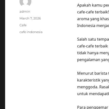
Apakah kamu peci
Author
cafe-cafe terbai
admin
Posted
aroma yang khas,
March 7, 2026
on
Categories
Indonesia menjadi
Cafe
Tags
cafe indonesia
Salah satu tempa
cafe-cafe terbaik
tidak hanya meny
pengalaman yang
Menurut barista 
karakteristik ya
menggoda. Rasaka
untuk mendapatk
Para penggemar k