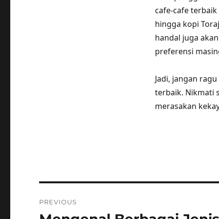
cafe-cafe terbaik
hingga kopi Toraj
handal juga aka
preferensi masin
Jadi, jangan ragu
terbaik. Nikmati
merasakan kekay
Post
PREVIOUS
navigation
Previous