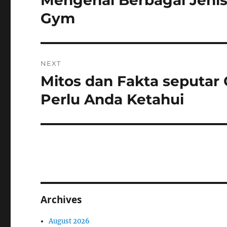
Mengenal Berbagai Jenis 
post:
Gym
NEXT
Mitos dan Fakta seputar
Next
post:
Perlu Anda Ketahui
Archives
August 2026