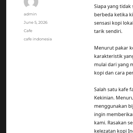
Siapa yang tidak 
Author
berbeda ketika ki
admin
Posted
sensasi kopi loka
June 5, 2026
on
Categories
tarik sendiri.
Cafe
Tags
cafe indonesia
Menurut pakar ko
karakteristik yan
mulai dari yang m
kopi dan cara pe
Salah satu kafe f
Kekinian. Menuru
menggunakan biji 
ingin memberika
kami. Rasakan se
kelezatan kopi I