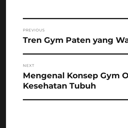
Post
PREVIOUS
navigation
Tren Gym Paten yang Waj
Previous
post:
NEXT
Mengenal Konsep Gym O
Next
post:
Kesehatan Tubuh