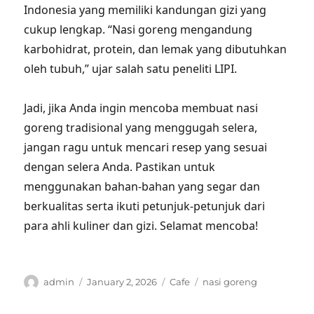
Indonesia yang memiliki kandungan gizi yang
cukup lengkap. “Nasi goreng mengandung
karbohidrat, protein, dan lemak yang dibutuhkan
oleh tubuh,” ujar salah satu peneliti LIPI.
Jadi, jika Anda ingin mencoba membuat nasi
goreng tradisional yang menggugah selera,
jangan ragu untuk mencari resep yang sesuai
dengan selera Anda. Pastikan untuk
menggunakan bahan-bahan yang segar dan
berkualitas serta ikuti petunjuk-petunjuk dari
para ahli kuliner dan gizi. Selamat mencoba!
Author
Posted
Categories
Tags
admin
January 2, 2026
Cafe
nasi goreng
on