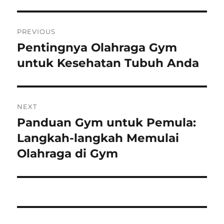
Post
PREVIOUS
navigation
Pentingnya Olahraga Gym
Previous
post:
untuk Kesehatan Tubuh Anda
NEXT
Panduan Gym untuk Pemula:
Next
post:
Langkah-langkah Memulai
Olahraga di Gym