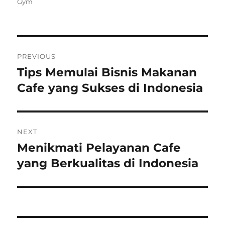
on
Gym
Post
PREVIOUS
navigation
Tips Memulai Bisnis Makanan
Previous
post:
Cafe yang Sukses di Indonesia
NEXT
Menikmati Pelayanan Cafe
Next
post:
yang Berkualitas di Indonesia