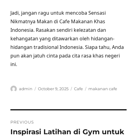
Jadi, jangan ragu untuk mencoba Sensasi
Nikmatnya Makan di Cafe Makanan Khas
Indonesia. Rasakan sendiri kelezatan dan
kehangatan yang ditawarkan oleh hidangan-
hidangan tradisional Indonesia. Siapa tahu, Anda
pun akan jatuh cinta pada cita rasa khas negeri
ini.
Author
Posted
Categories
Tags
admin
October 9, 2025
Cafe
makanan cafe
on
Post
PREVIOUS
navigation
Inspirasi Latihan di Gym untuk
Previous