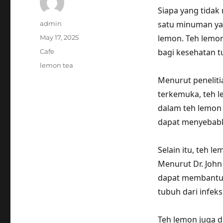
Siapa yang tida
Author
satu minuman ya
admin
Posted
lemon. Teh lemon
May 17, 2025
on
Categories
bagi kesehatan t
Cafe
Tags
lemon tea
Menurut penelitia
terkemuka, teh l
dalam teh lemon
dapat menyebabka
Selain itu, teh l
Menurut Dr. John
dapat membantu 
tubuh dari infeksi
Teh lemon juga d