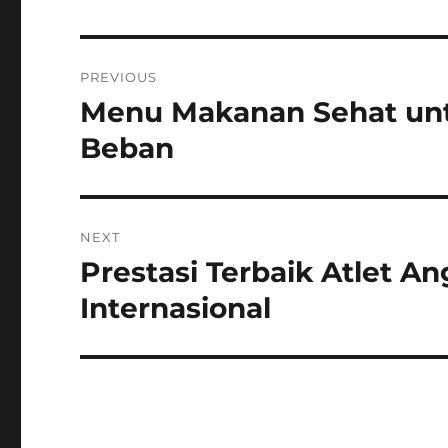
Post
PREVIOUS
navigation
Menu Makanan Sehat unt
Previous
post:
Beban
NEXT
Prestasi Terbaik Atlet An
Next
post:
Internasional