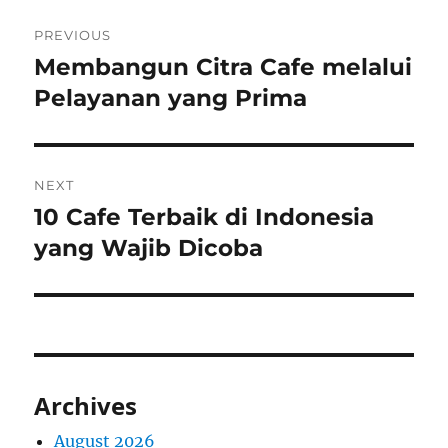
Post
PREVIOUS
navigation
Membangun Citra Cafe melalui
Previous
post:
Pelayanan yang Prima
NEXT
10 Cafe Terbaik di Indonesia
Next
post:
yang Wajib Dicoba
Archives
August 2026