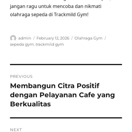
jangan ragu untuk mencoba dan nikmati
olahraga sepeda di Trackmild Gym!
Author
Posted
Categories
Tags
admin
February 12, 2026
Olahraga Gym
on
sepeda gym. trackmild gym
Post
PREVIOUS
navigation
Membangun Citra Positif
Previous
post:
dengan Pelayanan Cafe yang
Berkualitas
NEXT