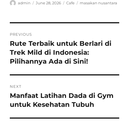
Author
Posted
Categories
Tags
admin
June 28, 2026
Cafe
masakan nusantara
on
Post
PREVIOUS
navigation
Rute Terbaik untuk Berlari di
Previous
post:
Trek Mild di Indonesia:
Pilihannya Ada di Sini!
NEXT
Manfaat Latihan Dada di Gym
Next
post:
untuk Kesehatan Tubuh