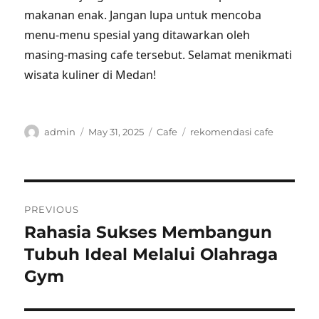
makanan enak. Jangan lupa untuk mencoba
menu-menu spesial yang ditawarkan oleh
masing-masing cafe tersebut. Selamat menikmati
wisata kuliner di Medan!
Author
Posted
Categories
Tags
admin
May 31, 2025
Cafe
rekomendasi cafe
on
Post
PREVIOUS
navigation
Rahasia Sukses Membangun
Previous
post:
Tubuh Ideal Melalui Olahraga
Gym