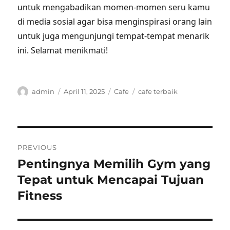
untuk mengabadikan momen-momen seru kamu
di media sosial agar bisa menginspirasi orang lain
untuk juga mengunjungi tempat-tempat menarik
ini. Selamat menikmati!
Author
Posted
Categories
Tags
admin
April 11, 2025
Cafe
cafe terbaik
on
Post
PREVIOUS
navigation
Pentingnya Memilih Gym yang
Previous
post:
Tepat untuk Mencapai Tujuan
Fitness