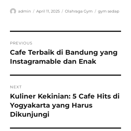
Author
Posted
Categories
Tags
admin
April 11, 2025
Olahraga Gym
gym sedap
on
Post
PREVIOUS
navigation
Cafe Terbaik di Bandung yang
Previous
post:
Instagramable dan Enak
NEXT
Kuliner Kekinian: 5 Cafe Hits di
Next
post:
Yogyakarta yang Harus
Dikunjungi