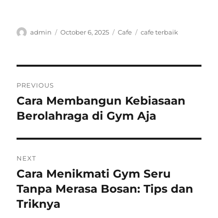
Author
Posted
Categories
Tags
admin
October 6, 2025
Cafe
cafe terbaik
on
Post
PREVIOUS
navigation
Cara Membangun Kebiasaan
Previous
post:
Berolahraga di Gym Aja
NEXT
Cara Menikmati Gym Seru
Next
post:
Tanpa Merasa Bosan: Tips dan
Triknya