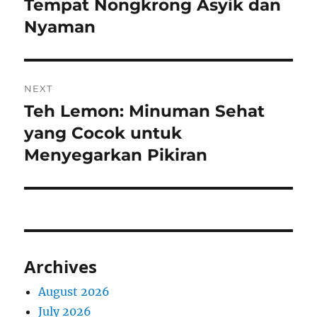
post:
Tempat Nongkrong Asyik dan
Nyaman
NEXT
Teh Lemon: Minuman Sehat
Next
post:
yang Cocok untuk
Menyegarkan Pikiran
Archives
August 2026
July 2026