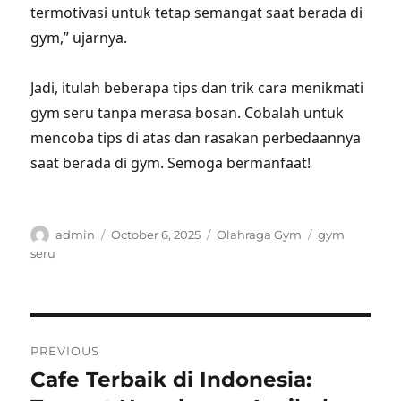
termotivasi untuk tetap semangat saat berada di
gym,” ujarnya.
Jadi, itulah beberapa tips dan trik cara menikmati
gym seru tanpa merasa bosan. Cobalah untuk
mencoba tips di atas dan rasakan perbedaannya
saat berada di gym. Semoga bermanfaat!
Author
Posted
Categories
Tags
admin
October 6, 2025
Olahraga Gym
gym
on
seru
Post
PREVIOUS
navigation
Cafe Terbaik di Indonesia:
Previous