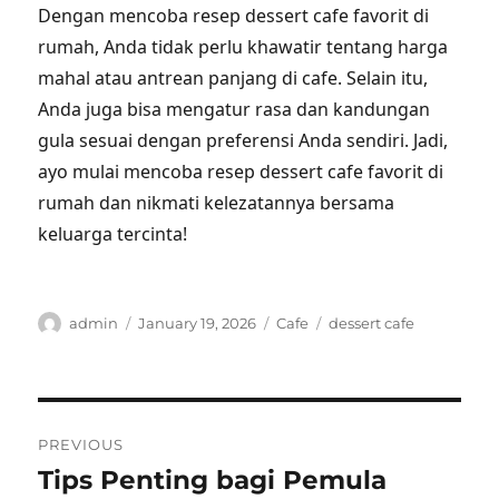
Dengan mencoba resep dessert cafe favorit di
rumah, Anda tidak perlu khawatir tentang harga
mahal atau antrean panjang di cafe. Selain itu,
Anda juga bisa mengatur rasa dan kandungan
gula sesuai dengan preferensi Anda sendiri. Jadi,
ayo mulai mencoba resep dessert cafe favorit di
rumah dan nikmati kelezatannya bersama
keluarga tercinta!
Author
Posted
Categories
Tags
admin
January 19, 2026
Cafe
dessert cafe
on
Post
PREVIOUS
navigation
Tips Penting bagi Pemula
Previous